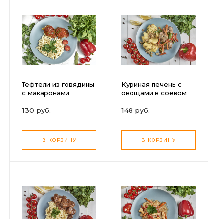
Тефтели из говядины
Куриная печень с
с макаронами
овощами в соевом
соусе с отварным
130 руб.
148 руб.
картофелем и
грибами
В КОРЗИНУ
В КОРЗИНУ