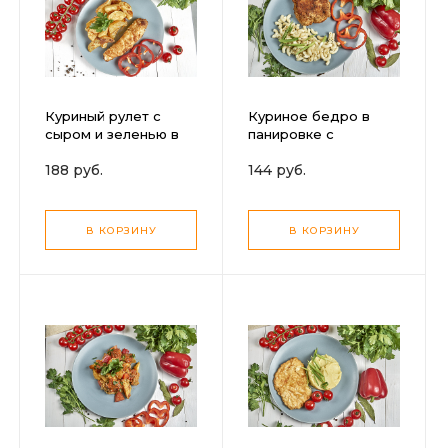
Куриный рулет с
Куриное бедро в
сыром и зеленью в
панировке с
панировке с
макаронами
188 руб.
144 руб.
картофелем по-
деревенски
В КОРЗИНУ
В КОРЗИНУ