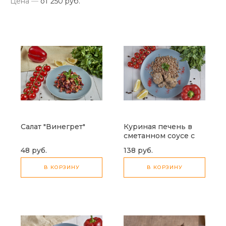
Цена
—
от 250 руб.
Салат "Винегрет"
Куриная печень в
сметанном соусе с
кашей гречневой с
48 руб.
138 руб.
овощами
В КОРЗИНУ
В КОРЗИНУ