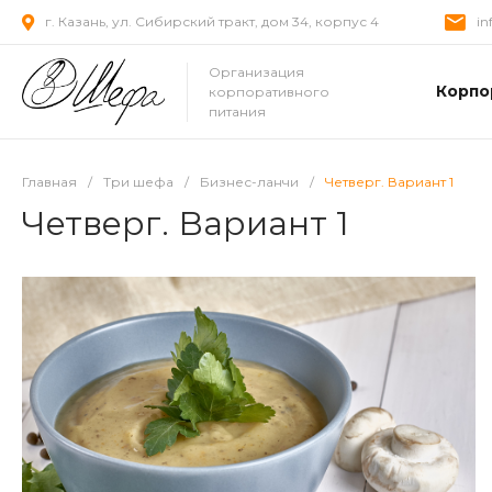
г. Казань, ул. Сибирский тракт, дом 34, корпус 4
in
Организация
Корпо
корпоративного
питания
Главная
/
Три шефа
/
Бизнес-ланчи
/
Четверг. Вариант 1
Четверг. Вариант 1