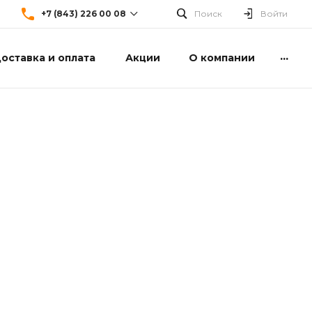
+7 (843) 226 00 08
Поиск
Войти
...
оставка и оплата
Акции
О компании
+7 (843) 226 00 08
г. Казань, ул. Сибирский
тракт, дом 34, корпус 4
Пн-Пт: 9:00-18:00 Cб-Вс:
Выходной
info@3chefs.ru
+7 (843) 226 00 08
г. Нижнекамск, ул. 2-я
промышленная, дом 84
Пн-Пт: 9:00-18:00 Cб-Вс:
Выходной
info@3chefs.ru